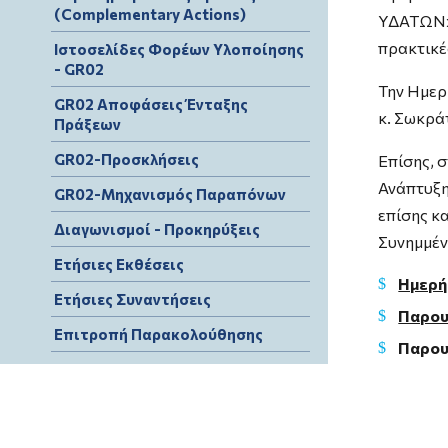
(Complementary Actions)
ΥΔΑΤΩΝ»,
πρακτικέ
Ιστοσελίδες Φορέων Υλοποίησης
- GR02
Την Ημερ
GR02 Αποφάσεις Ένταξης
κ. Σωκρά
Πράξεων
GR02-Προσκλήσεις
Επίσης, 
Ανάπτυξη
GR02-Μηχανισμός Παραπόνων
επίσης κ
Διαγωνισμοί - Προκηρύξεις
Συνημμέν
Ετήσιες Εκθέσεις
Ημερή
Ετήσιες Συναντήσεις
Παρου
Επιτροπή Παρακολούθησης
Παρου