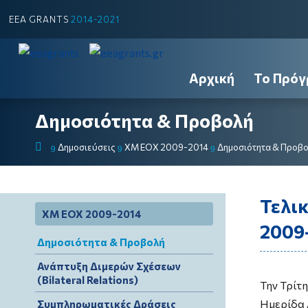
EEA GRANTS
2014-2021
Αρχική
Το Πρόγ
Δημοσιότητα & Προβολή
Δημοσιεύσεις
ΧΜ ΕΟΧ 2009-2014
Δημοσιότητα & Προβ
9
9
9
Τελι
ΧΜ ΕΟΧ 2009-2014
2009-
Δημοσιότητα & Προβολή
Ανάπτυξη Διμερών Σχέσεων
(Bilateral Relations)
Την Τρίτ
Ημερίδα
Συμπληρωματικές Δράσεις