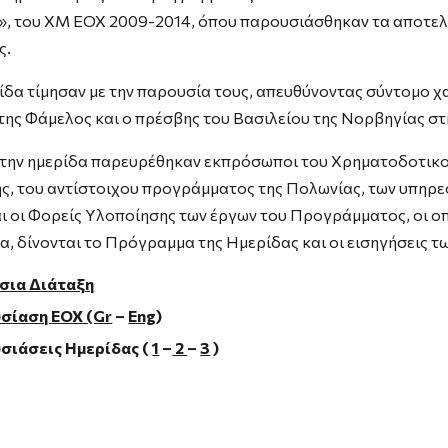
 του ΧΜ ΕΟΧ 2009-2014, όπου παρουσιάσθηκαν τα αποτελ
ς.
ίδα τίμησαν με την παρουσία τους, απευθύνοντας σύντομο 
της Φάμελος και ο πρέσβης του Βασιλείου της Νορβηγίας στην
στην ημερίδα παρευρέθηκαν εκπρόσωποι του Χρηματοδοτικο
ς, του αντίστοιχου προγράμματος της Πολωνίας, των υπηρε
αι οι Φορείς Υλοποίησης των έργων του Προγράμματος, οι ο
α, δίνονται το Πρόγραμμα της Ημερίδας και οι εισηγήσεις τ
σια Διάταξη
σίαση ΕΟΧ (Gr
–
Eng
)
σιάσεις Ημερίδας (
1
–
2
–
3
)