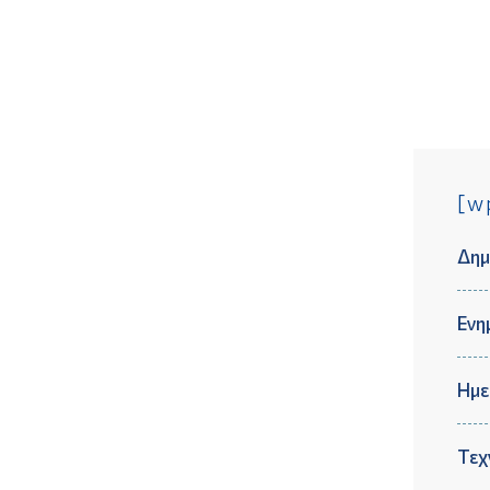
[w
Δημ
Ενη
Ημε
Τεχ