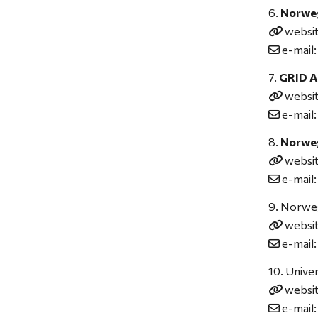
Norweg
websi
e-mail
GRID A
websi
e-mail
Norweg
websi
e-mail
Norweg
websi
e-mail
Univer
websi
e-mail