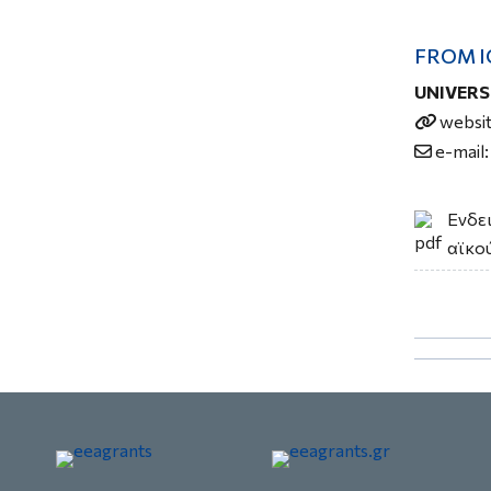
FROM 
UNIVERS
websi
e-mail
Ενδε
αϊκο