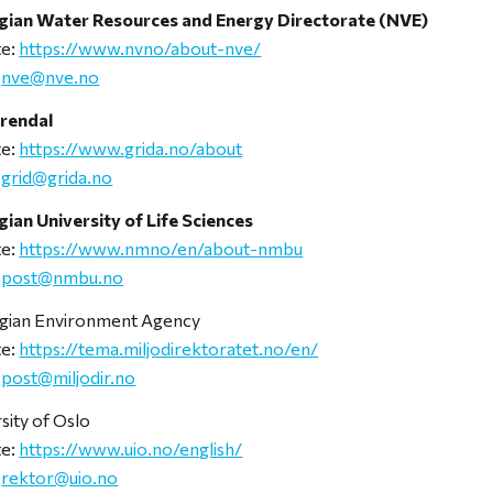
ian Water Resources and Energy Directorate (NVE)
te:
https://www.nvno/about-nve/
:
nve@nve.no
rendal
te:
https://www.grida.no/about
:
grid@grida.no
ian University of Life Sciences
te:
https://www.nmno/en/about-nmbu
:
post@nmbu.no
ian Environment Agency
te:
https://tema.miljodirektoratet.no/en/
:
post@miljodir.no
sity of Oslo
te:
https://www.uio.no/english/
:
rektor@uio.no