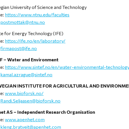
ian University of Science and Technology
te:
https://www.ntnu.edu/faculties
:
postmottak@ntnu.no
ute for Energy Technology (IFE)
te:
https://ife.no/en/laboratory/
:
firmapost@ife.no
F – Water and Environment
te:
https://www.sintef.no/en/water-environmental-technolog
:
kamal.azrague@sintef.no
EGIAN INSTITUTE FOR AGRICULTURAL AND ENVIRONME
te:
www.bioforsk.no/
:
Randi.Seljaasen@bioforsk.no
et AS – Independent Research Organisation
te:
www.apenhet.com
:
kleng.bratveit@apenhet.com