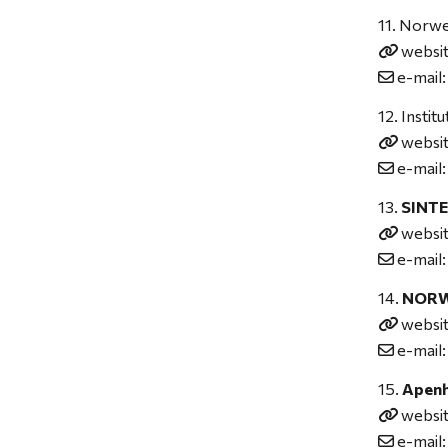
Norweg
websi
e-mail
Instit
websi
e-mail
SINTE
websi
e-mail
NORW
websi
e-mail
Apenh
websi
e-mail