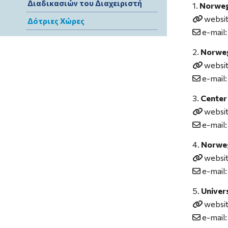
Διαδικασιών του Διαχειριστή
Norweg
websi
Δότριες Χώρες
e-mail
Norweg
websi
e-mail
Center
websi
e-mail
Norweg
websi
e-mail
Univer
websi
e-mail