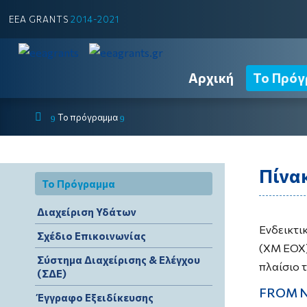
EEA GRANTS
2014-2021
Αρχική
Το Πρόγ
Το πρόγραμμα
9
9
Πίνα
Το Πρόγραμμα
Διαχείριση Υδάτων
Ενδεικτι
Σχέδιο Επικοινωνίας
(ΧΜ ΕΟΧ)
Σύστημα Διαχείρισης & Ελέγχου
πλαίσιο 
(ΣΔΕ)
FROM 
Έγγραφο Εξειδίκευσης