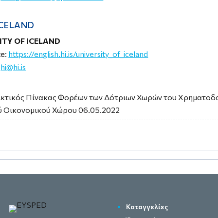
ICELAND
ITY OF ICELAND
te:
https://english.hi.is/university_of_iceland
:
hi@hi.is
ικτικός Πίνακας Φορέων των Δότριων Χωρών του Χρηματοδ
ύ Οικονομικού Χώρου 06.05.2022
Καταγγελίες