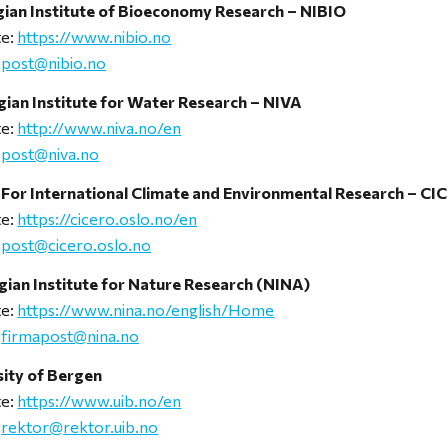
ian Institute of Bioeconomy Research – NIBIO
te:
https://www.nibio.no
:
post@nibio.no
ian Institute for Water Research – NIVA
te:
http://www.niva.no/en
:
post@niva.no
 For International Climate and Environmental Research – C
te:
https://cicero.oslo.no/en
:
post@cicero.oslo.no
ian Institute for Nature Research (NINA)
te:
https://www.nina.no/english/Home
:
firmapost@nina.no
sity of Bergen
te:
https://www.uib.no/en
:
rektor@rektor.uib.no