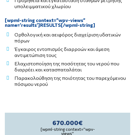
Προμήθεια και εγκατάσταση σταθμών μέτρησης
υπολειμματικού χλωρίου
[wpml-string context=”wpv-views”
name=’results’]RESULTS[/wpml-string]
Ορθολογική και αειφόρος διαχείριση υδατικών
πόρων
Έγκαιρος εντοπισμός διαρροών και άμεση
αντιμετώπιση τους
Ελαχιστοποίηση της ποσότητας του νερού που
διαρρέει και κατασπαταλάται
Παρακολούθηση της ποιότητας του παρεχόμενου
πόσιμου νερού
670.000€
[wpml-string context=”wpv-
views”