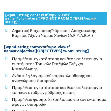
[wpml-string context=”wpv-views”
name=’promoters’]PROJECT PROMOTERS[/wpml-
string]
Δημοτική Επιχείρηση Ύδρευσης Αποχέτευσης
Βορείου Άξονα Νομού Χανίων (Δ.Ε.Υ.Α.Β.Α.)
[wpml-string context=”wpv-views”
name=’objective’]OBJECTIVES[/wpml-string]
Προμήθεια, εγκατάσταση και θέση σε λειτουργία
συστήματος Τοπικών Σταθμών Ελέγχου
Κατανάλωσης
Ανάπτυξη λογισμικού παρακολούθησης και
αναγνώρισης διαρροών
Προμήθεια, εγκατάσταση και θέση σε λειτουργία
τοπικών σταθμών ρύθμισης πίεσης
Προμήθεια φορητού εξοπλισμού για τον εντοπισμό
αφανών διαρροών