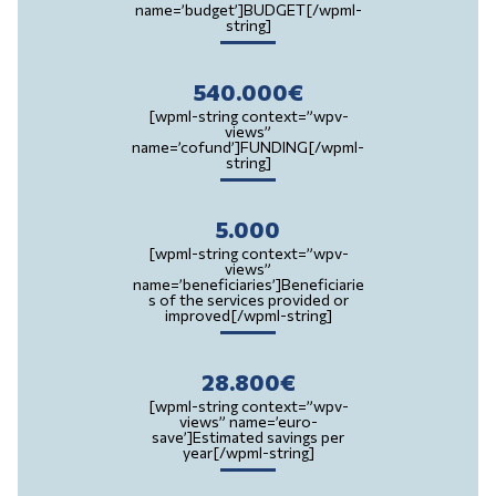
name=’budget’]BUDGET[/wpml-
string]
540.000€
[wpml-string context=”wpv-
views”
name=’cofund’]FUNDING[/wpml-
string]
5.000
[wpml-string context=”wpv-
views”
name=’beneficiaries’]Beneficiarie
s of the services provided or
improved[/wpml-string]
28.800€
[wpml-string context=”wpv-
views” name=’euro-
save’]Estimated savings per
year[/wpml-string]