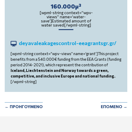
160.000μ³
[wpml-string context=”wpv-
views” name=’water-
save’]Estimated amount of
water saved[/wpml-string]
deyavaleakagescontrol-eeagrantsgr.gr/
[wpml-string context=”wpv-views” name=’grant’]This project
benefits from a 540.000€ funding from the EEA Grants (funding
period 2014-2021), which represent the contribution of
Iceland, Liechtenstein and Norway towards a green,
competitive, and inclusive Europe and national funding.
.
[/wpml-string]
←
ΠΡΟΗΓΟΥΜΕΝΟ
ΕΠΟΜΕΝΟ
→