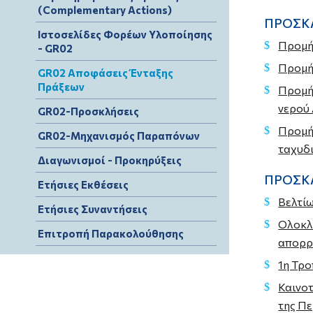
(Complementary Actions)
ΠΡΟΣΚΛ
Ιστοσελίδες Φορέων Υλοποίησης
Προμή
- GR02
Προμή
GR02 Αποφάσεις Ένταξης
Πράξεων
Προμήθ
νερού
GR02-Προσκλήσεις
Προμήθ
GR02-Μηχανισμός Παραπόνων
ταχυδι
Διαγωνισμοί - Προκηρύξεις
ΠΡΟΣΚΛ
Ετήσιες Εκθέσεις
Βελτίω
Ετήσιες Συναντήσεις
Ολοκλη
Επιτροπή Παρακολούθησης
απορρο
1η Τρ
Καινοτ
της Π