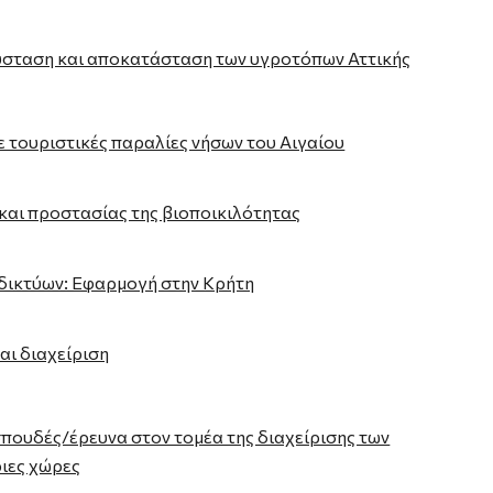
σύσταση και αποκατάσταση των υγροτόπων Αττικής
 τουριστικές παραλίες νήσων του Αιγαίου
και προστασίας της βιοποικιλότητας
δικτύων: Εφαρμογή στην Κρήτη
αι διαχείριση
σπουδές/έρευνα στον τομέα της διαχείρισης των
ιες χώρες