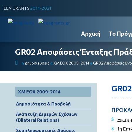
EEA GRANTS
2014-2021
Αρχική
Το Πρόγ
GR02 Αποφάσεις Ένταξης Πρά
Δημοσιεύσεις
ΧΜ ΕΟΧ 2009-2014
GR02 Αποφάσεις Έντ
9
9
9
GR02
ΧΜ ΕΟΧ 2009-2014
Δημοσιότητα & Προβολή
ΠΡΟΚΑ
Ανάπτυξη Διμερών Σχέσεων
Εφαρμ
(Bilateral Relations)
1η Επ
Συμπληρωματικές Δράσεις