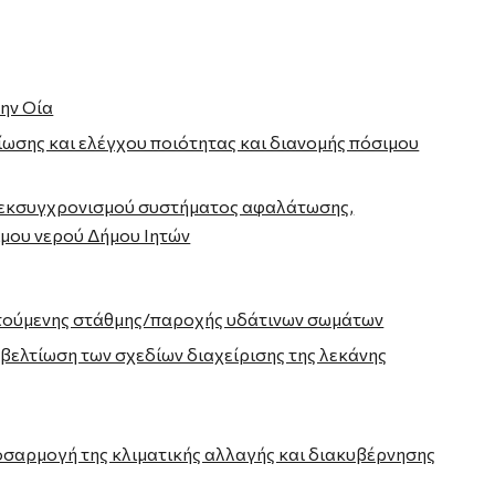
ην Οία
ίωσης και ελέγχου ποιότητας και διανομής πόσιμου
ι εκσυγχρονισμού συστήματος αφαλάτωσης,
ιμου νερού Δήμου Ιητών
αιτούμενης στάθμης/παροχής υδάτινων σωμάτων
ελτίωση των σχεδίων διαχείρισης της λεκάνης
οσαρμογή της κλιματικής αλλαγής και διακυβέρνησης