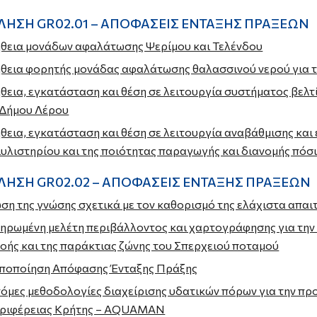
ΗΣΗ GR02.01 – ΑΠΟΦΑΣΕΙΣ ΕΝΤΑΞΗΣ ΠΡΑΞΕΩΝ
θεια μονάδων αφαλάτωσης Ψερίμου και Τελένδου
θεια φορητής μονάδας αφαλάτωσης θαλασσινού νερού για τ
εια, εγκατάσταση και θέση σε λειτουργία συστήματος βελτ
 Δήμου Λέρου
εια, εγκατάσταση και θέση σε λειτουργία αναβάθμισης κα
υλιστηρίου και της ποιότητας παραγωγής και διανομής πόσ
ΗΣΗ GR02.02 – ΑΠΟΦΑΣΕΙΣ ΕΝΤΑΞΗΣ ΠΡΑΞΕΩΝ
ση της γνώσης σχετικά με τον καθορισμό της ελάχιστα απ
ρωμένη μελέτη περιβάλλοντος και χαρτογράφησης για την β
ής και της παράκτιας ζώνης του Σπερχειού ποταμού
οποποίηση Απόφασης Ένταξης Πράξης
όμες μεθοδολογίες διαχείρισης υδατικών πόρων για την πρ
εριφέρειας Κρήτης – AQUAMAN