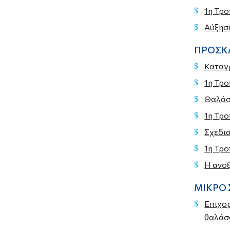
1η Τρ
Αύξηση
ΠΡΟΣΚΛ
Καταγρ
1η Τρ
Θαλάσσ
1η Τρ
Σχεδι
1η Τρ
Η ανοξ
ΜΙΚΡΟ 
Επιχορ
θαλάσσ