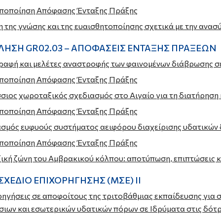
οποποίηση Απόφασης Ένταξης Πράξης
 της γνώσης και της ευαισθητοποίησης σχετικά με την ανα
ΗΣΗ GR02.03 – ΑΠΟΦΑΣΕΙΣ ΕΝΤΑΞΗΣ ΠΡΑΞΕΩΝ
αφή και μελέτες αναστροφής των φαινομένων διάβρωσης σε
οποποίηση Απόφασης Ένταξης Πράξης
ιος χωροταξικός σχεδιασμός στο Αιγαίο για τη διατήρηση 
οποποίηση Απόφασης Ένταξης Πράξης
ασμός ευφυούς συστήματος αειφόρου διαχείρισης υδατικών 
οποποίηση Απόφασης Ένταξης Πράξης
ική ζώνη του Αμβρακικού κόλπου: αποτύπωση, επιπτώσεις κ
ΣΧΕΔΙΟ ΕΠΙΧΟΡΗΓΗΣΗΣ (ΜΣΕ) ΙΙ
ηγήσεις σε αποφοίτους της τριτοβάθμιας εκπαίδευσης για 
ιων και εσωτερικών υδατικών πόρων σε Ιδρύματα στις δότρ