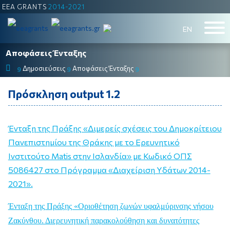
EEA GRANTS
2014-2021
ΕΝ
Αποφάσεις Ένταξης
Δημοσιεύσεις
Αποφάσεις Ένταξης
9
9
9
Πρόσκληση output 1.2
Ένταξη της Πράξης «Διμερείς σχέσεις του Δημοκρίτειου
Πανεπιστημίου της Θράκης με το Ερευνητικό
Ινστιτούτο Matis στην Ισλανδία» με Κωδικό ΟΠΣ
5086427 στο Πρόγραμμα «Διαχείριση Υδάτων 2014-
2021».
Ένταξη της Πράξης «Οριοθέτηση ζωνών υφαλμύρινσης νήσου
Ζακύνθου. Διερευνητική παρακολούθηση και δυνατότητες