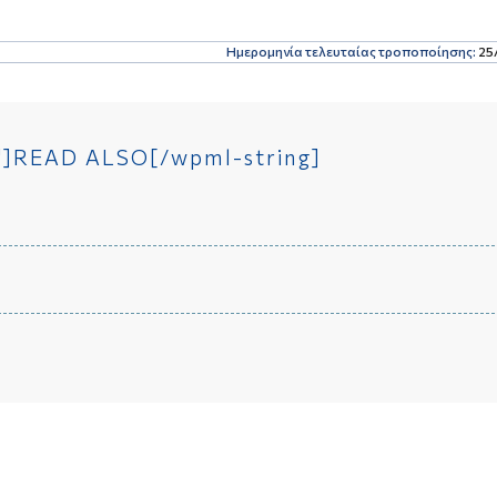
Ημερομηνία τελευταίας τροποποίησης:
25
s"]READ ALSO[/wpml-string]